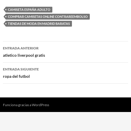
CAMISETA ESPAÑA ADULTO
COMPRAR CAMISETAS ONLINE CONTRAREEMBOLSO
TIENDAS DE MODA EN MADRID BARATAS
Navegación
ENTRADA ANTERIOR
de
atletico liverpool gratis
entradas
ENTRADA SIGUIENTE
ropa del futbol
Funciona gracias a WordPress