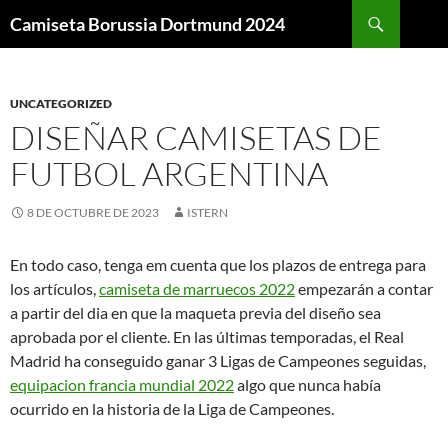
Buscar
Camiseta Borussia Dortmund 2024
SALTAR
AL
CONTENIDO
UNCATEGORIZED
DISEÑAR CAMISETAS DE
FUTBOL ARGENTINA
8 DE OCTUBRE DE 2023
ISTERN
En todo caso, tenga em cuenta que los plazos de entrega para
los artículos,
camiseta de marruecos 2022
empezarán a contar
a partir del dia en que la maqueta previa del diseño sea
aprobada por el cliente. En las últimas temporadas, el Real
Madrid ha conseguido ganar 3 Ligas de Campeones seguidas,
equipacion francia mundial 2022
algo que nunca había
ocurrido en la historia de la Liga de Campeones.