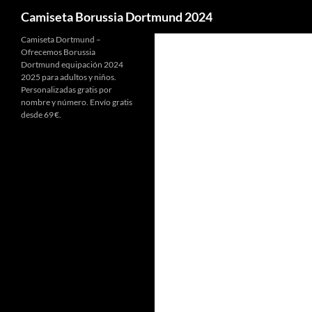
Buscar
Camiseta Borussia Dortmund 2024
Camiseta Dortmund –
Ofrecemos Borussia
Dortmund equipación 2024
2025 para adultos y niños.
Personalizadas gratis por
nombre y número. Envío gratis
desde 69 €.