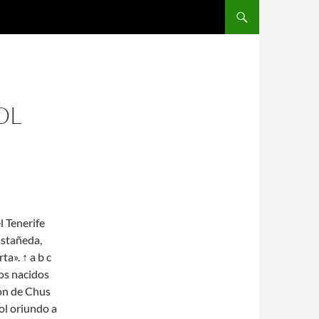
SALTAR AL CONTENIDO
OL
l Tenerife
astañeda,
ta». ↑ a b c
dos nacidos
ión de Chus
l oriundo a