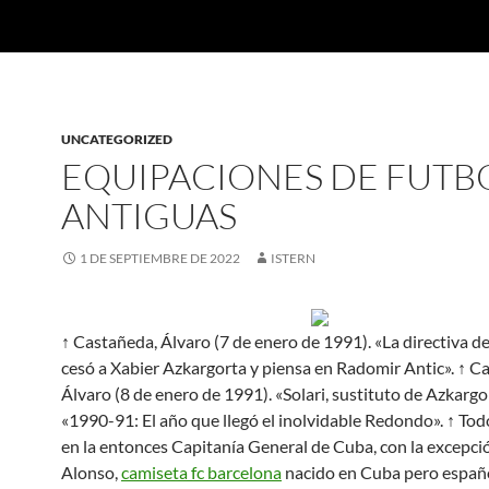
UNCATEGORIZED
EQUIPACIONES DE FUTB
ANTIGUAS
1 DE SEPTIEMBRE DE 2022
ISTERN
↑ Castañeda, Álvaro (7 de enero de 1991). «La directiva de
cesó a Xabier Azkargorta y piensa en Radomir Antic». ↑ C
Álvaro (8 de enero de 1991). «Solari, sustituto de Azkargor
«1990-91: El año que llegó el inolvidable Redondo». ↑ To
en la entonces Capitanía General de Cuba, con la excepc
Alonso,
camiseta fc barcelona
nacido en Cuba pero españo