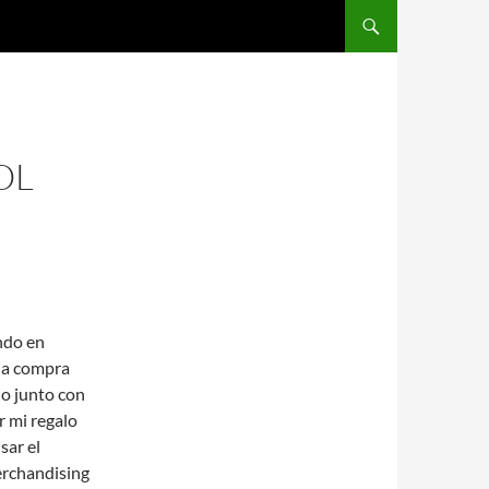
SALTAR AL CONTENIDO
OL
ndo en
na compra
lo junto con
r mi regalo
sar el
erchandising