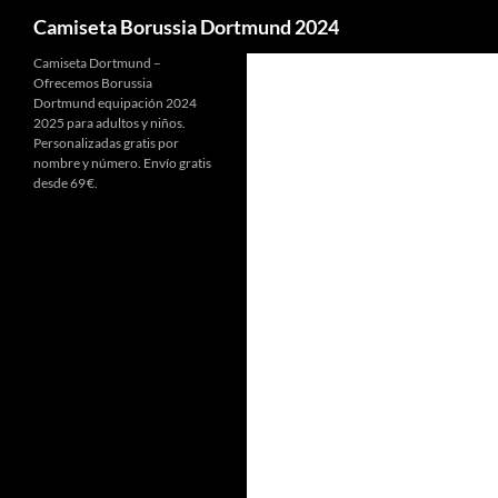
Buscar
Camiseta Borussia Dortmund 2024
Camiseta Dortmund –
Ofrecemos Borussia
Dortmund equipación 2024
2025 para adultos y niños.
Personalizadas gratis por
nombre y número. Envío gratis
desde 69 €.