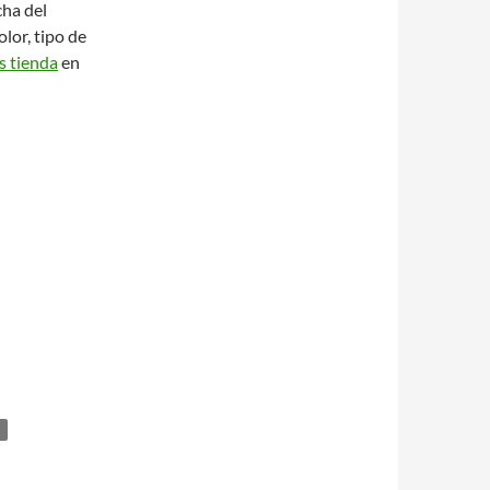
cha del
lor, tipo de
is tienda
en