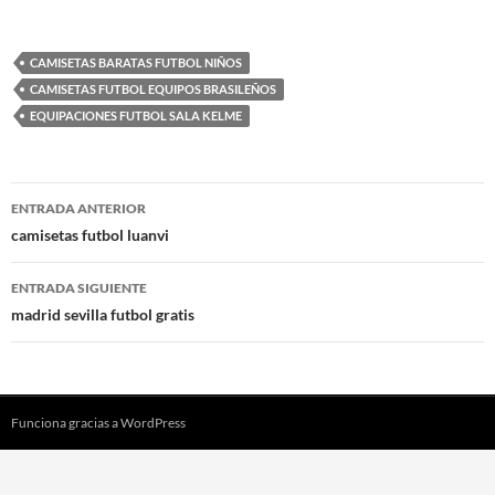
CAMISETAS BARATAS FUTBOL NIÑOS
CAMISETAS FUTBOL EQUIPOS BRASILEÑOS
EQUIPACIONES FUTBOL SALA KELME
Navegación
ENTRADA ANTERIOR
de
camisetas futbol luanvi
entradas
ENTRADA SIGUIENTE
madrid sevilla futbol gratis
Funciona gracias a WordPress