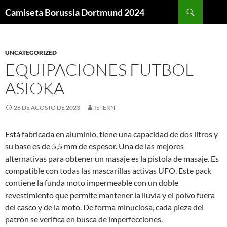
Buscar
Camiseta Borussia Dortmund 2024
SALTAR
AL
CONTENIDO
UNCATEGORIZED
EQUIPACIONES FUTBOL
ASIOKA
28 DE AGOSTO DE 2023
ISTERN
Está fabricada en aluminio, tiene una capacidad de dos litros y
su base es de 5,5 mm de espesor. Una de las mejores
alternativas para obtener un masaje es la pistola de masaje. Es
compatible con todas las mascarillas activas UFO. Este pack
contiene la funda moto impermeable con un doble
revestimiento que permite mantener la lluvia y el polvo fuera
del casco y de la moto. De forma minuciosa, cada pieza del
patrón se verifica en busca de imperfecciones.