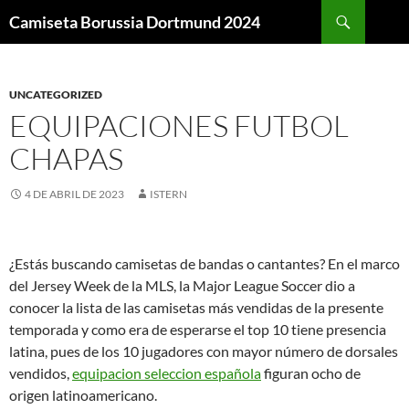
Buscar
Camiseta Borussia Dortmund 2024
SALTAR
AL
CONTENIDO
UNCATEGORIZED
EQUIPACIONES FUTBOL
CHAPAS
4 DE ABRIL DE 2023
ISTERN
¿Estás buscando camisetas de bandas o cantantes? En el marco
del Jersey Week de la MLS, la Major League Soccer dio a
conocer la lista de las camisetas más vendidas de la presente
temporada y como era de esperarse el top 10 tiene presencia
latina, pues de los 10 jugadores con mayor número de dorsales
vendidos,
equipacion seleccion española
figuran ocho de
origen latinoamericano.