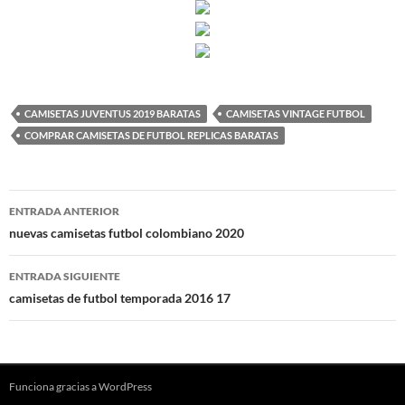
CAMISETAS JUVENTUS 2019 BARATAS
CAMISETAS VINTAGE FUTBOL
COMPRAR CAMISETAS DE FUTBOL REPLICAS BARATAS
Navegación
ENTRADA ANTERIOR
de
nuevas camisetas futbol colombiano 2020
entradas
ENTRADA SIGUIENTE
camisetas de futbol temporada 2016 17
Funciona gracias a WordPress