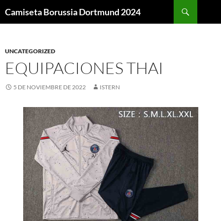
Buscar
Camiseta Borussia Dortmund 2024
SALTAR
AL
CONTENIDO
UNCATEGORIZED
EQUIPACIONES THAI
5 DE NOVIEMBRE DE 2022
ISTERN