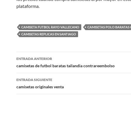
plataforma.
CAMISETA FUTBOL RAYO VALLECANO
CAMISETAS POLO BARATAS
CAMISETAS REPLICAS EN SANTIAGO
Navegación
ENTRADA ANTERIOR
de
camisetas de futbol baratas tailandia contrareembolso
entradas
ENTRADA SIGUIENTE
camisetas originales venta