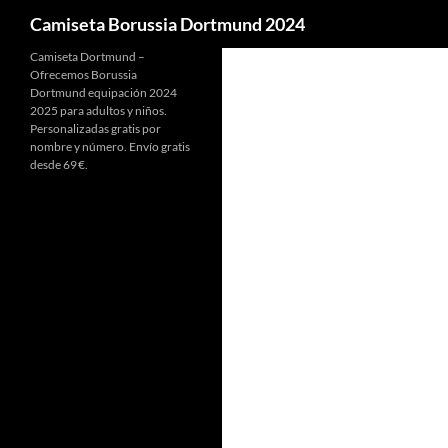
Buscar
Camiseta Borussia Dortmund 2024
Camiseta Dortmund –
Ofrecemos Borussia
Dortmund equipación 2024
2025 para adultos y niños.
Personalizadas gratis por
nombre y número. Envío gratis
desde 69 €.