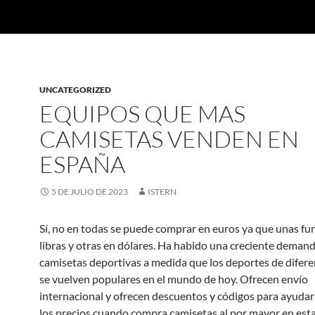
UNCATEGORIZED
EQUIPOS QUE MAS
CAMISETAS VENDEN EN
ESPAÑA
5 DE JULIO DE 2023
ISTERN
Sí, no en todas se puede comprar en euros ya que unas fu
libras y otras en dólares. Ha habido una creciente deman
camisetas deportivas a medida que los deportes de difere
se vuelven populares en el mundo de hoy. Ofrecen envío
internacional y ofrecen descuentos y códigos para ayudarl
los precios cuando compra camisetas al por mayor en est