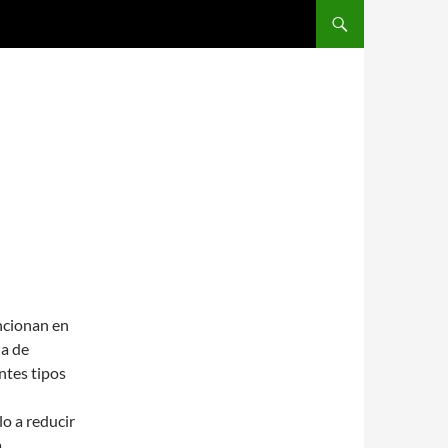
SALTAR AL CONTENIDO
ncionan en
da de
ntes tipos
o a reducir
a