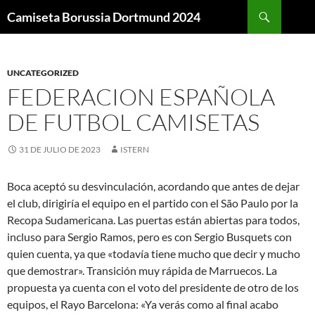
Buscar
Camiseta Borussia Dortmund 2024
SALTAR
AL
CONTENIDO
UNCATEGORIZED
FEDERACION ESPAÑOLA
DE FUTBOL CAMISETAS
31 DE JULIO DE 2023
ISTERN
Boca aceptó su desvinculación, acordando que antes de dejar
el club, dirigiría el equipo en el partido con el São Paulo por la
Recopa Sudamericana. Las puertas están abiertas para todos,
incluso para Sergio Ramos, pero es con Sergio Busquets con
quien cuenta, ya que «todavía tiene mucho que decir y mucho
que demostrar». Transición muy rápida de Marruecos. La
propuesta ya cuenta con el voto del presidente de otro de los
equipos, el Rayo Barcelona: «Ya verás como al final acabo