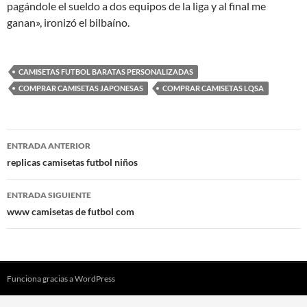
pagándole el sueldo a dos equipos de la liga y al final me
ganan», ironizó el bilbaíno.
CAMISETAS FUTBOL BARATAS PERSONALIZADAS
COMPRAR CAMISETAS JAPONESAS
COMPRAR CAMISETAS LQSA
Navegación
ENTRADA ANTERIOR
de
replicas camisetas futbol niños
entradas
ENTRADA SIGUIENTE
www camisetas de futbol com
Funciona gracias a WordPress