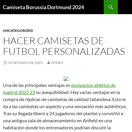
Buscar
Camiseta Borussia Dortmund 2024
SALTAR
AL
CONTENIDO
UNCATEGORIZED
HACER CAMISETAS DE
FUTBOL PERSONALIZADAS
10 DE MAYO DE 2023
ISTERN
Una de las principales ventajas es
equipacion atletico de
madrid 2022 23
su asequibilidad. Hay varias ventajas en la
compra de réplicas de camisetas de calidad tailandesa. Esto le
da a las camisetas un aspecto y una sensación más auténticos.
Tras su llegada liberó a 24 jugadores del plantel y convirtió a
una antigua sala de almacenamiento en Anfield en una
habitación donde los entrenadores podrían discutir la