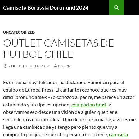
Buscar
Camiseta Borussia Dortmund 2024
SALTAR
AL
CONTENIDO
UNCATEGORIZED
OUTLET CAMISETAS DE
FUTBOL CHILE
7 DE OCTUBRE DE 2023
ISTERN
Es un tema muy delicado», ha declarado Ramoncín para el
equipo de Europa Press. El cantante reconoce que «es muy
difícil pronunciarse»: «Yo conozco al padre, me parece un actor
estupendo y un tipo estupendo,
equipacion brasil
y
observamos eso desde una visión de alguien que tiene
sentimientos encontrados. “Uno tiene que armarse, a veces me
llega una camiseta que ya tengo pero pienso que voy a
comprarla porque sé que otra persona no la tiene,
camiseta