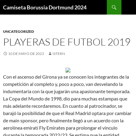
Buscar
Camiseta Borussia Dortmund 2024
SALTAR
AL
CONTENIDO
UNCATEGORIZED
PLAYERAS DE FUTBOL 2019
10 DE MAYO DE 2023
ISTERN
Con el ascenso del Girona ya se conocen los integrantes de la
competición al completo y, poco a poco, van desvelando la
indumentaria con la que jugarán una apasionante temporada.
La Copa del Mundo de 1998, dio para muchas estampas que
más adelante recordaremos. En cuanto al patrocinador, se
barajó la posibilidad de que el Real Madrid optara por cambiar
de main sponsor, pero finalmente llegó a un acuerdo con la
aerolínea emiratí Fly Emirates para prolongar el vínculo
durante la temporada 2022/23. Se estima que la entidad