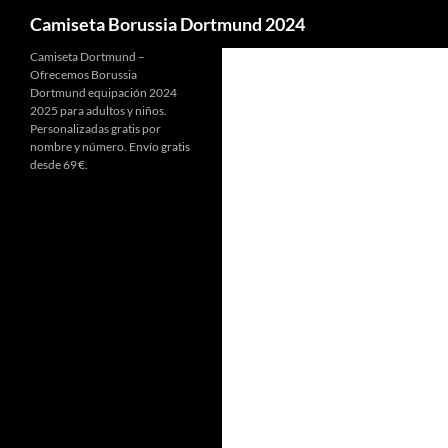
Buscar
Camiseta Borussia Dortmund 2024
Camiseta Dortmund –
Ofrecemos Borussia
Dortmund equipación 2024
2025 para adultos y niños.
Personalizadas gratis por
nombre y número. Envío gratis
desde 69 €.