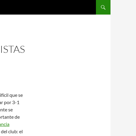
SALTAR AL CONTENIDO
ISTAS
fícil que se
ar por 3-1
ente se
ortante de
ancia
del club: el