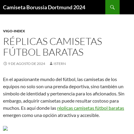
Buscar
Camiseta Borussia Dortmund 2024
SALTAR
AL
CONTENIDO
VIGO-INDEX
RÉPLICAS CAMISETAS
FÚTBOL BARATAS
9 DE AGOSTO DE 2024
ISTERN
En el apasionante mundo del fútbol, las camisetas de los
equipos no solo son una prenda deportiva, sino también un
símbolo de identidad y pertenencia para los aficionados. Sin
embargo, adquirir camisetas puede resultar costoso para
muchos. Es aquí donde las
réplicas camisetas fútbol baratas
emergen como una opción atractiva y accesible.