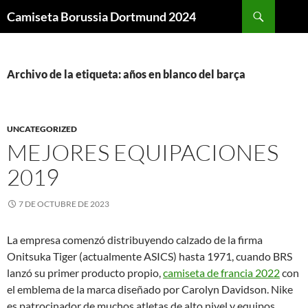
Buscar
Camiseta Borussia Dortmund 2024
SALTAR
AL
CONTENIDO
Archivo de la etiqueta: años en blanco del barça
UNCATEGORIZED
MEJORES EQUIPACIONES
2019
7 DE OCTUBRE DE 2023
La empresa comenzó distribuyendo calzado de la firma
Onitsuka Tiger (actualmente ASICS) hasta 1971, cuando BRS
lanzó su primer producto propio,
camiseta de francia 2022
con
el emblema de la marca diseñado por Carolyn Davidson. Nike
es patrocinador de muchos atletas de alto nivel y equipos