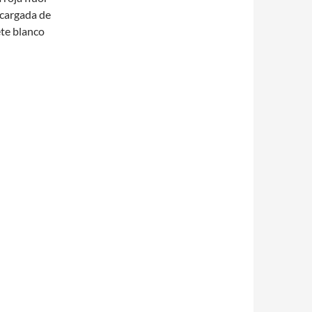
ncargada de
ete blanco