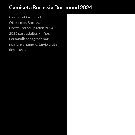
Buscar
Camiseta Borussia Dortmund 2024
Camiseta Dortmund –
Ofrecemos Borussia
Dortmund equipación 2024
2025 para adultos y niños.
Personalizadas gratis por
nombre y número. Envío gratis
desde 69 €.