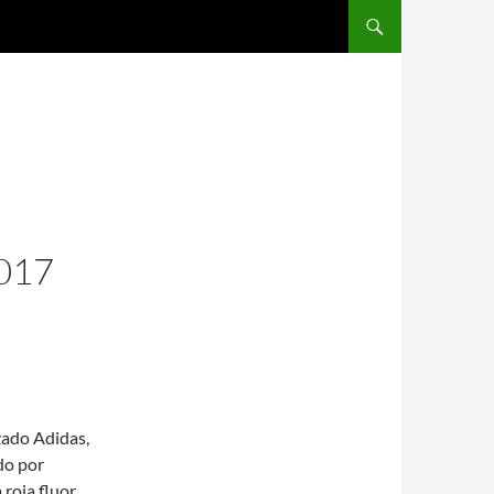
SALTAR AL CONTENIDO
017
zado Adidas,
do por
 roja fluor