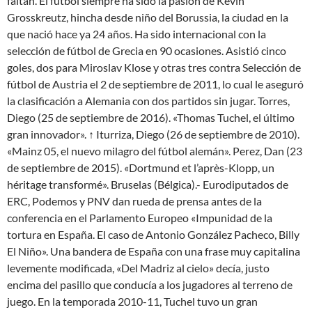
faltan. El fútbol siempre ha sido la pasión de Kevin
Grosskreutz, hincha desde niño del Borussia, la ciudad en la
que nació hace ya 24 años. Ha sido internacional con la
selección de fútbol de Grecia en 90 ocasiones. Asistió cinco
goles, dos para Miroslav Klose y otras tres contra Selección de
fútbol de Austria el 2 de septiembre de 2011, lo cual le aseguró
la clasificación a Alemania con dos partidos sin jugar. Torres,
Diego (25 de septiembre de 2016). «Thomas Tuchel, el último
gran innovador». ↑ Iturriza, Diego (26 de septiembre de 2010).
«Mainz 05, el nuevo milagro del fútbol alemán». Perez, Dan (23
de septiembre de 2015). «Dortmund et l’après-Klopp, un
héritage transformé». Bruselas (Bélgica).- Eurodiputados de
ERC, Podemos y PNV dan rueda de prensa antes de la
conferencia en el Parlamento Europeo «Impunidad de la
tortura en España. El caso de Antonio González Pacheco, Billy
El Niño». Una bandera de España con una frase muy capitalina
levemente modificada, «Del Madriz al cielo» decía, justo
encima del pasillo que conducía a los jugadores al terreno de
juego. En la temporada 2010-11, Tuchel tuvo un gran