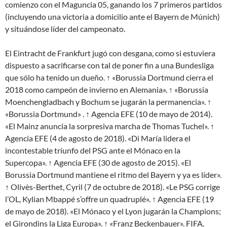
comienzo con el Maguncia 05, ganando los 7 primeros partidos
(incluyendo una victoria a domicilio ante el Bayern de Múnich)
y situándose líder del campeonato.
El Eintracht de Frankfurt jugó con desgana, como si estuviera
dispuesto a sacrificarse con tal de poner fin a una Bundesliga
que sólo ha tenido un dueño. ↑ «Borussia Dortmund cierra el
2018 como campeón de invierno en Alemania». ↑ «Borussia
Moenchengladbach y Bochum se jugarán la permanencia». ↑
«Borussia Dortmund» . ↑ Agencia EFE (10 de mayo de 2014).
«El Mainz anuncia la sorpresiva marcha de Thomas Tuchel». ↑
Agencia EFE (4 de agosto de 2018). «Di María lidera el
incontestable triunfo del PSG ante el Mónaco en la
Supercopa». ↑ Agencia EFE (30 de agosto de 2015). «El
Borussia Dortmund mantiene el ritmo del Bayern y ya es líder».
↑ Olivès-Berthet, Cyril (7 de octubre de 2018). «Le PSG corrige
l’OL, Kylian Mbappé s’offre un quadruplé». ↑ Agencia EFE (19
de mayo de 2018). «El Mónaco y el Lyon jugarán la Champions;
el Girondins la Liga Europa». ↑ «Franz Beckenbauer». FIFA.