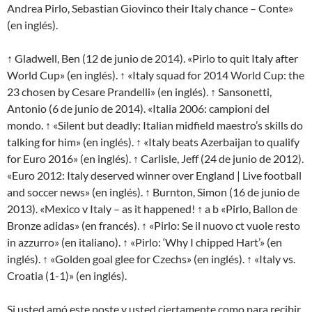
Andrea Pirlo, Sebastian Giovinco their Italy chance – Conte»
(en inglés).
↑ Gladwell, Ben (12 de junio de 2014). «Pirlo to quit Italy after
World Cup» (en inglés). ↑ «Italy squad for 2014 World Cup: the
23 chosen by Cesare Prandelli» (en inglés). ↑ Sansonetti,
Antonio (6 de junio de 2014). «Italia 2006: campioni del
mondo. ↑ «Silent but deadly: Italian midfield maestro’s skills do
talking for him» (en inglés). ↑ «Italy beats Azerbaijan to qualify
for Euro 2016» (en inglés). ↑ Carlisle, Jeff (24 de junio de 2012).
«Euro 2012: Italy deserved winner over England | Live football
and soccer news» (en inglés). ↑ Burnton, Simon (16 de junio de
2013). «Mexico v Italy – as it happened! ↑ a b «Pirlo, Ballon de
Bronze adidas» (en francés). ↑ «Pirlo: Se il nuovo ct vuole resto
in azzurro» (en italiano). ↑ «Pirlo: ‘Why I chipped Hart’» (en
inglés). ↑ «Golden goal glee for Czechs» (en inglés). ↑ «Italy vs.
Croatia (1-1)» (en inglés).
Si usted amó este poste y usted ciertamente como para recibir