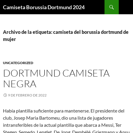
Buscar
Camiseta Borussia Dortmund 2024
SALTAR
AL
CONTENIDO
Archivo de la etiqueta: camiseta del borussia dortmund de
mujer
UNCATEGORIZED
DORTMUND CAMISETA
NEGRA
9 DE FEBRERO DE 2022
Había plantilla suficiente para mantenerse. El presidente del
club, Josep Maria Bartomeu, dio una lista de jugadores
intransferibles de la actual plantilla que abarca a Messi, Ter
Stegen, Semedo, Lenglet, De Jong, Dembélé, Griezmann y Ansu