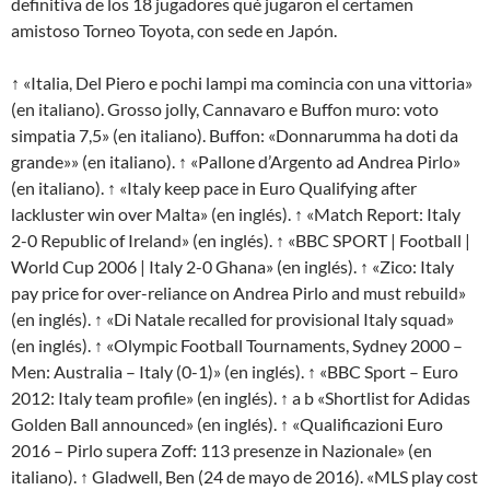
definitiva de los 18 jugadores qué jugaron el certamen
amistoso Torneo Toyota, con sede en Japón.
↑ «Italia, Del Piero e pochi lampi ma comincia con una vittoria»
(en italiano). Grosso jolly, Cannavaro e Buffon muro: voto
simpatia 7,5» (en italiano). Buffon: «Donnarumma ha doti da
grande»» (en italiano). ↑ «Pallone d’Argento ad Andrea Pirlo»
(en italiano). ↑ «Italy keep pace in Euro Qualifying after
lackluster win over Malta» (en inglés). ↑ «Match Report: Italy
2-0 Republic of Ireland» (en inglés). ↑ «BBC SPORT | Football |
World Cup 2006 | Italy 2-0 Ghana» (en inglés). ↑ «Zico: Italy
pay price for over-reliance on Andrea Pirlo and must rebuild»
(en inglés). ↑ «Di Natale recalled for provisional Italy squad»
(en inglés). ↑ «Olympic Football Tournaments, Sydney 2000 –
Men: Australia – Italy (0-1)» (en inglés). ↑ «BBC Sport – Euro
2012: Italy team profile» (en inglés). ↑ a b «Shortlist for Adidas
Golden Ball announced» (en inglés). ↑ «Qualificazioni Euro
2016 – Pirlo supera Zoff: 113 presenze in Nazionale» (en
italiano). ↑ Gladwell, Ben (24 de mayo de 2016). «MLS play cost