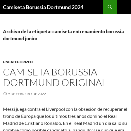
Buscar
Camiseta Borussia Dortmund 2024
SALTAR
AL
CONTENIDO
Archivo de la etiqueta: camiseta entrenamiento borussia
dortmund junior
UNCATEGORIZED
CAMISETA BORUSSIA
DORTMUND ORIGINAL
9 DE FEBRERO DE 2022
Messi juega contra el Liverpool con la obsesión de recuperar el
trono de Europa que los últimos tres años dominó el Real
Madrid de Cristiano Ronaldo. En el Real Madrid un día salió su
nombre como posible candidato al banquillo y se dijo que era