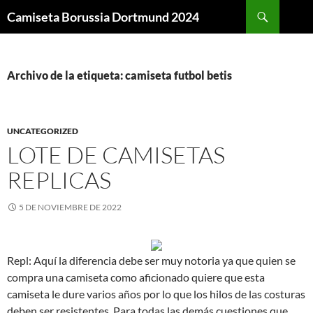
Buscar
Camiseta Borussia Dortmund 2024
SALTAR
AL
CONTENIDO
Archivo de la etiqueta: camiseta futbol betis
UNCATEGORIZED
LOTE DE CAMISETAS
REPLICAS
5 DE NOVIEMBRE DE 2022
Repl: Aquí la diferencia debe ser muy notoria ya que quien se
compra una camiseta como aficionado quiere que esta
camiseta le dure varios años por lo que los hilos de las costuras
deben ser resistentes. Para todas las demás cuestiones que