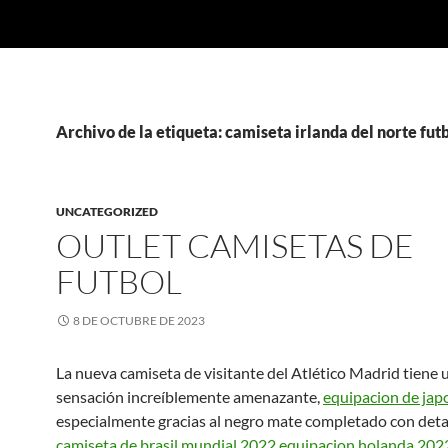
Archivo de la etiqueta: camiseta irlanda del norte fut
UNCATEGORIZED
OUTLET CAMISETAS DE
FUTBOL
8 DE OCTUBRE DE 2023
La nueva camiseta de visitante del Atlético Madrid tiene 
sensación increíblemente amenazante,
equipacion de ja
especialmente gracias al negro mate completado con deta
camiseta de brasil mundial 2022
equipacion holanda 202