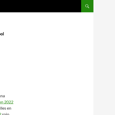
SALTAR AL CONTENIDO
bol
una
pon 2022
lles en
2
rojo