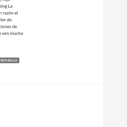
ning La
 razón el
nter de
ciones de
se ven mucho
 REPUBLICA
S