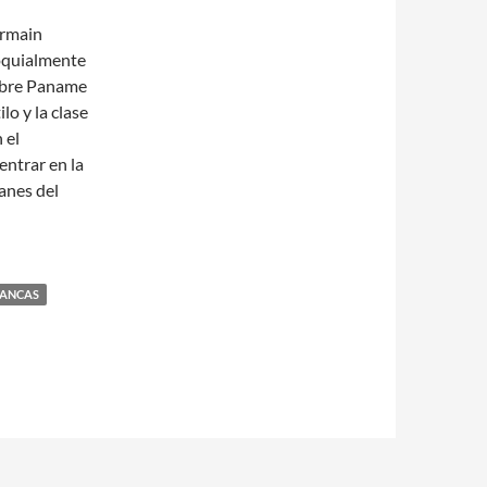
ermain
loquialmente
obre Paname
lo y la clase
 el
entrar en la
anes del
LANCAS