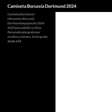
Buscar
Camiseta Borussia Dortmund 2024
Camiseta Dortmund –
Ofrecemos Borussia
Dortmund equipación 2024
2025 para adultos y niños.
Personalizadas gratis por
nombre y número. Envío gratis
desde 69 €.