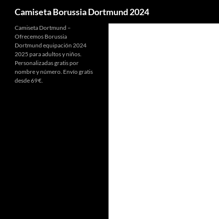
Buscar
Camiseta Borussia Dortmund 2024
Camiseta Dortmund –
Ofrecemos Borussia
Dortmund equipación 2024
2025 para adultos y niños.
Personalizadas gratis por
nombre y número. Envío gratis
desde 69 €.