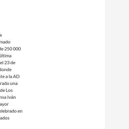
a
lamado
 de 250 000
última
 el 23 de
 donde
nte a la AD
ogrado una
 de Los
nsa Iván
mayor
celebrado en
nados