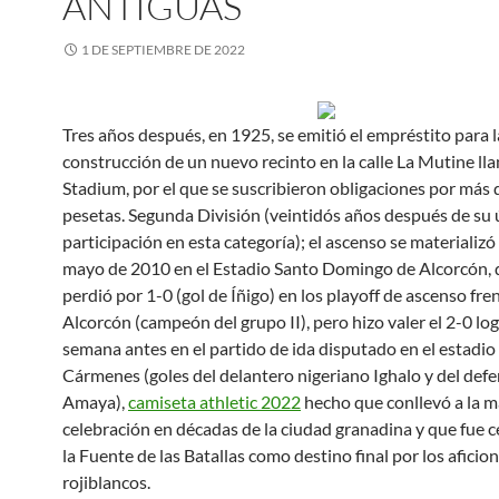
ANTIGUAS
1 DE SEPTIEMBRE DE 2022
Tres años después, en 1925, se emitió el empréstito para l
construcción de un nuevo recinto en la calle La Mutine l
Stadium, por el que se suscribieron obligaciones por más
pesetas. Segunda División (veintidós años después de su 
participación en esta categoría); el ascenso se materializó
mayo de 2010 en el Estadio Santo Domingo de Alcorcón,
perdió por 1-0 (gol de Íñigo) en los playoff de ascenso fre
Alcorcón (campeón del grupo II), pero hizo valer el 2-0 l
semana antes en el partido de ida disputado en el estadio
Cármenes (goles del delantero nigeriano Ighalo y del defe
Amaya),
camiseta athletic 2022
hecho que conllevó a la 
celebración en décadas de la ciudad granadina y que fue 
la Fuente de las Batallas como destino final por los aficio
rojiblancos.