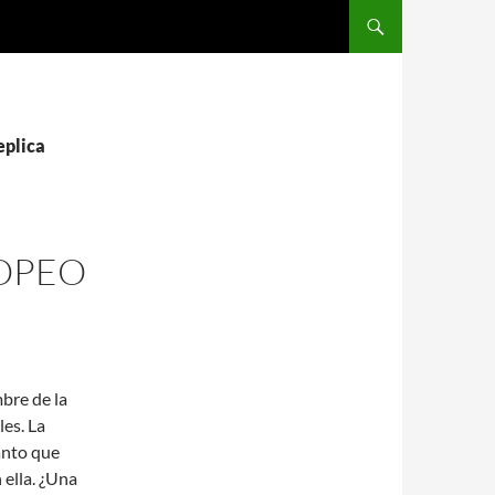
SALTAR AL CONTENIDO
eplica
OPEO
bre de la
les. La
anto que
ella. ¿Una