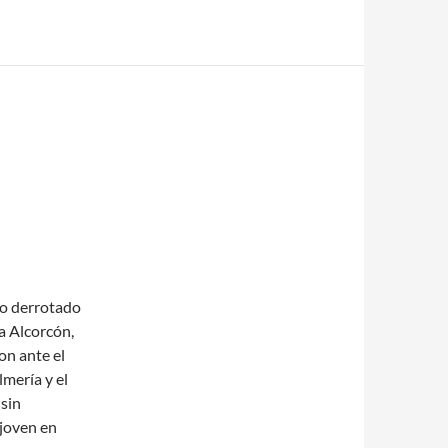
do derrotado
a Alcorcón,
on ante el
lmería y el
 sin
 joven en