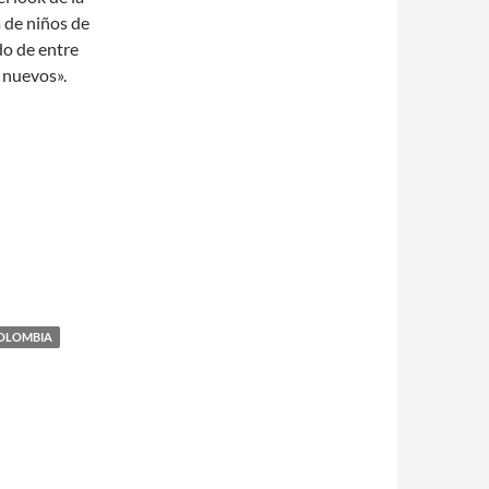
 de niños de
do de entre
 nuevos».
COLOMBIA