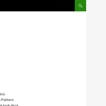
SALTAR AL CONTENIDO
ino
a Pattern
l look de la