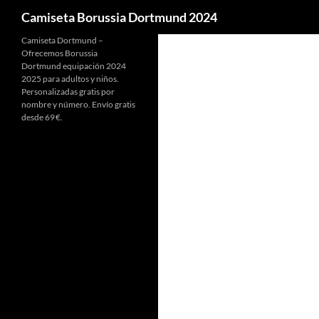
Buscar
Camiseta Borussia Dortmund 2024
Camiseta Dortmund –
Ofrecemos Borussia
Dortmund equipación 2024
2025 para adultos y niños.
Personalizadas gratis por
nombre y número. Envío gratis
desde 69 €.