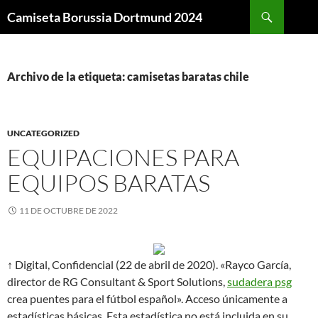
Buscar
Camiseta Borussia Dortmund 2024
SALTAR
AL
CONTENIDO
Archivo de la etiqueta: camisetas baratas chile
UNCATEGORIZED
EQUIPACIONES PARA
EQUIPOS BARATAS
11 DE OCTUBRE DE 2022
↑ Digital, Confidencial (22 de abril de 2020). «Rayco García,
director de RG Consultant & Sport Solutions,
sudadera psg
crea puentes para el fútbol español». Acceso únicamente a
estadísticas básicas. Esta estadística no está incluida en su