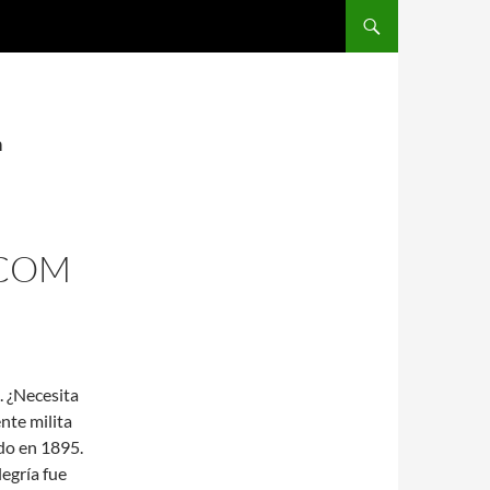
SALTAR AL CONTENIDO
n
 COM
s. ¿Necesita
nte milita
do en 1895.
legría fue