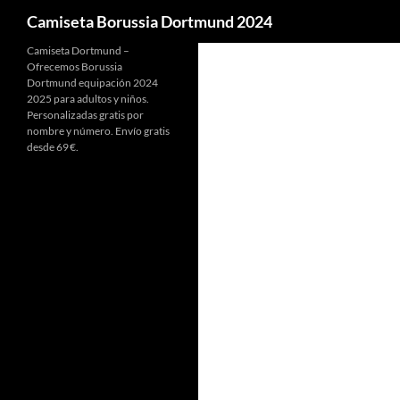
Buscar
Camiseta Borussia Dortmund 2024
Camiseta Dortmund –
Ofrecemos Borussia
Dortmund equipación 2024
2025 para adultos y niños.
Personalizadas gratis por
nombre y número. Envío gratis
desde 69 €.