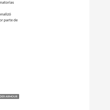
inatorias
onalizó
or parte de
NDER ARMOUR