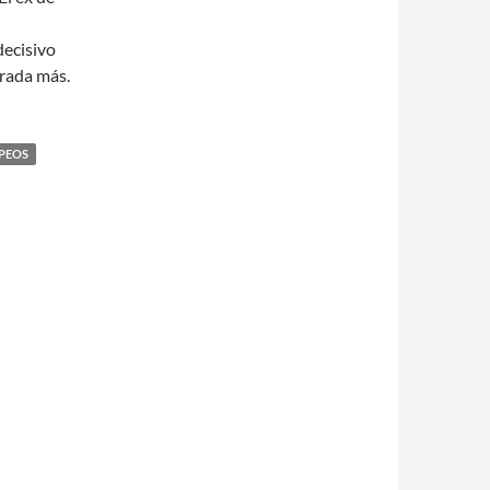
decisivo
orada más.
PEOS