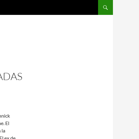
SALTAR AL CONTENIDO
ADAS
nnick
e. El
 la
El ex de