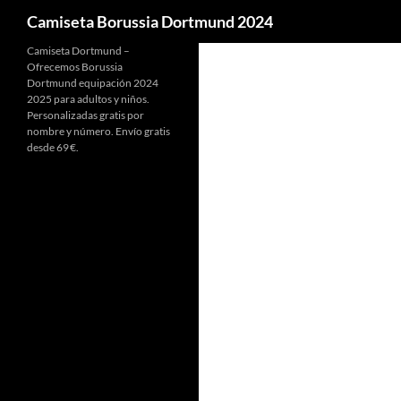
Buscar
Camiseta Borussia Dortmund 2024
Camiseta Dortmund –
Ofrecemos Borussia
Dortmund equipación 2024
2025 para adultos y niños.
Personalizadas gratis por
nombre y número. Envío gratis
desde 69 €.