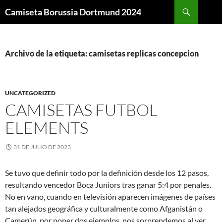
Buscar
Camiseta Borussia Dortmund 2024
SALTAR
AL
CONTENIDO
Archivo de la etiqueta: camisetas replicas concepcion
UNCATEGORIZED
CAMISETAS FUTBOL
ELEMENTS
31 DE JULIO DE 2023
Se tuvo que definir todo por la definición desde los 12 pasos,
resultando vencedor Boca Juniors tras ganar 5:4 por penales.
No en vano, cuando en televisión aparecen imágenes de países
tan alejados geográfica y culturalmente como Afganistán o
Camerún, por poner dos ejemplos, nos sorprendemos al ver