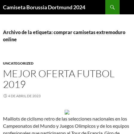
Buscar
Camiseta Borussia Dortmund 2024
SALTAR
AL
CONTENIDO
Archivo de la etiqueta: comprar camisetas extremoduro
online
UNCATEGORIZED
MEJOR OFERTA FUTBOL
2019
4 DE ABRIL DE 2023
Maillots de ciclismo retro de las selecciones nacionales en los
Campeonatos del Mundo y Juegos Olímpicos y de los equipos
profesionales que participaron al Tour de Francia, Giro de