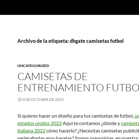
Archivo de la etiqueta: dhgate camisetas futbol
UNCATEGORIZED
CAMISETAS DE
ENTRENAMIENTO FUTBO
8 DE OCTUBRE DE 2023
Si quieres hacer un diseño para tus camisetas de futbol,
u
estados unidos 2022
Aquí te contamos ¿dónde y
camiseta
italiana 2022
cómo hacerlo? ¿Necesitas camisetas publicit
serigrafiadas muy baratas? Somos mayorístas, en nuestra