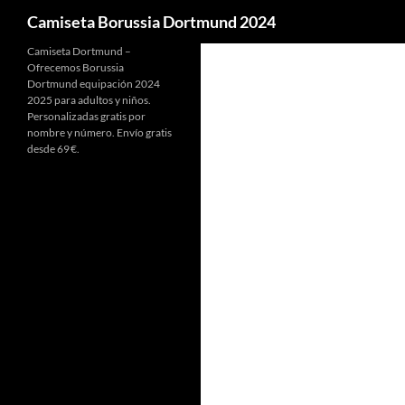
Buscar
Camiseta Borussia Dortmund 2024
Camiseta Dortmund –
Ofrecemos Borussia
Dortmund equipación 2024
2025 para adultos y niños.
Personalizadas gratis por
nombre y número. Envío gratis
desde 69 €.