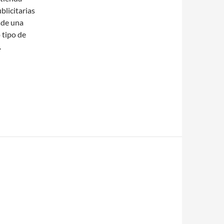
blicitarias
sde una
 tipo de
.