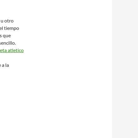
 u otro
el tiempo
s que
encillo.
eta atletico
 a la