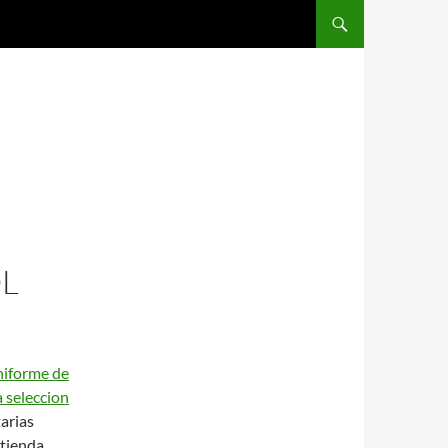
SALTAR AL CONTENIDO
L
niforme de
 seleccion
arias
 tienda