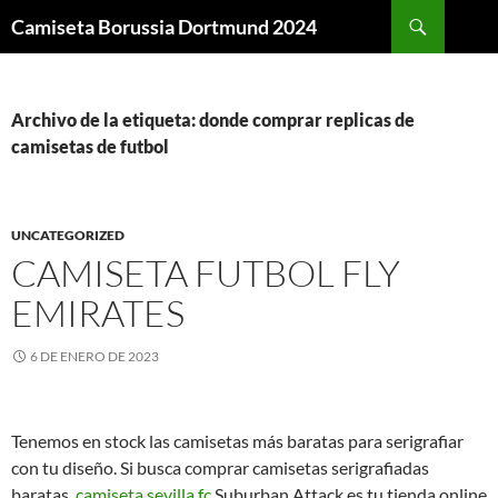
Buscar
Camiseta Borussia Dortmund 2024
SALTAR
AL
CONTENIDO
Archivo de la etiqueta: donde comprar replicas de
camisetas de futbol
UNCATEGORIZED
CAMISETA FUTBOL FLY
EMIRATES
6 DE ENERO DE 2023
Tenemos en stock las camisetas más baratas para serigrafiar
con tu diseño. Si busca comprar camisetas serigrafiadas
baratas,
camiseta sevilla fc
Suburban Attack es tu tienda online