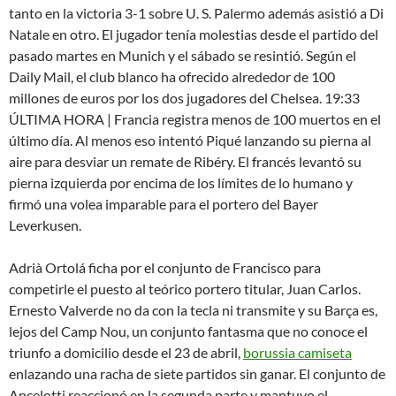
tanto en la victoria 3-1 sobre U. S. Palermo además asistió a Di
Natale en otro. El jugador tenía molestias desde el partido del
pasado martes en Munich y el sábado se resintió. Según el
Daily Mail, el club blanco ha ofrecido alrededor de 100
millones de euros por los dos jugadores del Chelsea. 19:33
ÚLTIMA HORA | Francia registra menos de 100 muertos en el
último día. Al menos eso intentó Piqué lanzando su pierna al
aire para desviar un remate de Ribéry. El francés levantó su
pierna izquierda por encima de los límites de lo humano y
firmó una volea imparable para el portero del Bayer
Leverkusen.
Adrià Ortolá ficha por el conjunto de Francisco para
competirle el puesto al teórico portero titular, Juan Carlos.
Ernesto Valverde no da con la tecla ni transmite y su Barça es,
lejos del Camp Nou, un conjunto fantasma que no conoce el
triunfo a domicilio desde el 23 de abril,
borussia camiseta
enlazando una racha de siete partidos sin ganar. El conjunto de
Ancelotti reaccionó en la segunda parte y mantuvo el