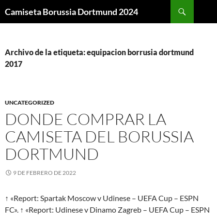
Buscar
Camiseta Borussia Dortmund 2024
SALTAR
AL
CONTENIDO
Archivo de la etiqueta: equipacion borrusia dortmund
2017
UNCATEGORIZED
DONDE COMPRAR LA
CAMISETA DEL BORUSSIA
DORTMUND
9 DE FEBRERO DE 2022
↑ «Report: Spartak Moscow v Udinese – UEFA Cup – ESPN
FC». ↑ «Report: Udinese v Dinamo Zagreb – UEFA Cup – ESPN