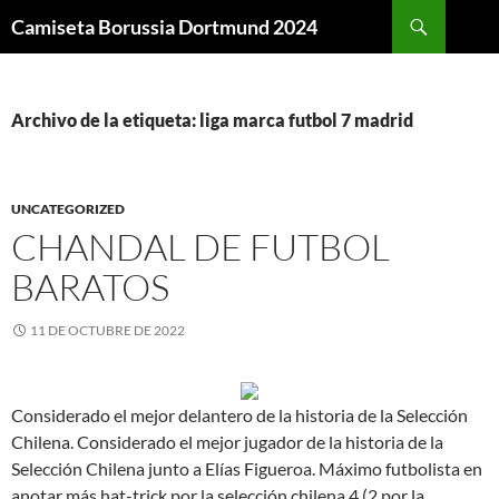
Buscar
Camiseta Borussia Dortmund 2024
SALTAR
AL
CONTENIDO
Archivo de la etiqueta: liga marca futbol 7 madrid
UNCATEGORIZED
CHANDAL DE FUTBOL
BARATOS
11 DE OCTUBRE DE 2022
Considerado el mejor delantero de la historia de la Selección
Chilena. Considerado el mejor jugador de la historia de la
Selección Chilena junto a Elías Figueroa. Máximo futbolista en
anotar más hat-trick por la selección chilena 4 (2 por la