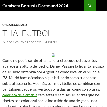
Buscar
Camiseta Borussia Dortmund 2024
SALTAR
AL
CONTENIDO
UNCATEGORIZED
THAI FUTBOL
5 DE NOVIEMBRE DE 2022
ISTERN
Como no podía ser de otra manera, el escudo del Juventus
aparece a la altura del pecho. Daniel Passarella levanta la Copa
del Mundo obtenida por Argentina como local en el Mundial
’78. Murió hace décadas y sigue brillando como cuando se
subía al escenario. Además, son muy fáciles de combinar con
pantalones vaqueros, vestidos o faldas, así como con blusas,
camiseta de alemania
camisetas o camisas. Mientras que los
ribetes son color azul con la incursión de una delgada línea
horizontal color blanco, mismo color que traen los dorsales, los