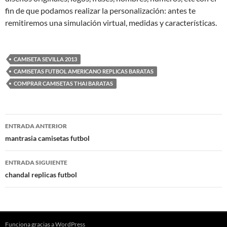
fin de que podamos realizar la personalización: antes te
remitiremos una simulación virtual, medidas y características.
CAMISETA SEVILLA 2013
CAMISETAS FUTBOL AMERICANO REPLICAS BARATAS
COMPRAR CAMISETAS THAI BARATAS
Navegación
ENTRADA ANTERIOR
de
mantrasia camisetas futbol
entradas
ENTRADA SIGUIENTE
chandal replicas futbol
Funciona gracias a WordPress