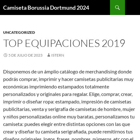
Buscar
Camiseta Borussia Dortmund 2024
SALTAR
AL
CONTENIDO
UNCATEGORIZED
TOP EQUIPACIONES 2019
5 DE JULIO DE 2023
ISTERN
Disponemos de un ámplio catálogo de merchandising donde
podrás comprar, imprimir y hacer camisetas publicitarias muy
económicas imprimiendo estampados totalmente
personalizados y originales para regalar. Elige, comprar, crear,
imprimir o diseñar ropa: estampado, impresión de camisetas
publicitarias, venta y serigrafía de camisetas de hombre, mujer
y niños personalizadas online muy baratas, personalizamos tu
camiseta: puedes elegir entre distintas opciones con las que
crear y diseñar tu camiseta serigrafiada, puede remitirnos tus
diseños originales, logos, frases, nombres, números, etc con el