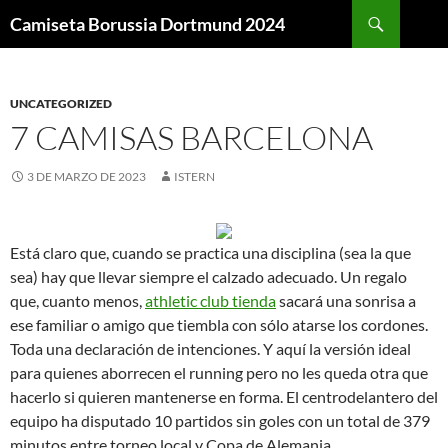
Buscar
Camiseta Borussia Dortmund 2024
SALTAR
AL
CONTENIDO
UNCATEGORIZED
7 CAMISAS BARCELONA
3 DE MARZO DE 2023
ISTERN
Está claro que, cuando se practica una disciplina (sea la que
sea) hay que llevar siempre el calzado adecuado. Un regalo
que, cuanto menos,
athletic club tienda
sacará una sonrisa a
ese familiar o amigo que tiembla con sólo atarse los cordones.
Toda una declaración de intenciones. Y aquí la versión ideal
para quienes aborrecen el running pero no les queda otra que
hacerlo si quieren mantenerse en forma. El centrodelantero del
equipo ha disputado 10 partidos sin goles con un total de 379
minutos entre torneo local y Copa de Alemania.