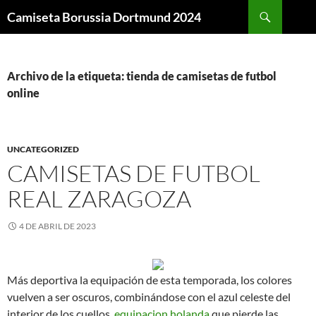
Buscar
Camiseta Borussia Dortmund 2024
SALTAR
AL
CONTENIDO
Archivo de la etiqueta: tienda de camisetas de futbol
online
UNCATEGORIZED
CAMISETAS DE FUTBOL
REAL ZARAGOZA
4 DE ABRIL DE 2023
Más deportiva la equipación de esta temporada, los colores
vuelven a ser oscuros, combinándose con el azul celeste del
interior de los cuellos,
equipacion holanda
que pierde las