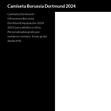
Buscar
Camiseta Borussia Dortmund 2024
Camiseta Dortmund –
Ofrecemos Borussia
Dortmund equipación 2024
2025 para adultos y niños.
Personalizadas gratis por
nombre y número. Envío gratis
desde 69 €.