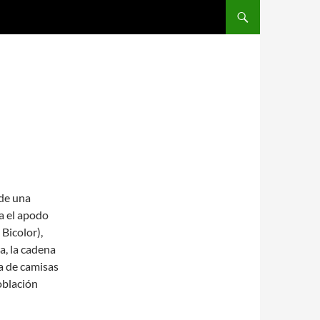
SALTAR AL CONTENIDO
 de una
va el apodo
 Bicolor),
a, la cadena
a de camisas
población