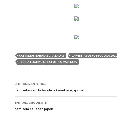
CAMISETAS BARATAS GRABADAS
CAMISETAS DE FUTBOL 2020 2021
TIENDA EQUIPACIONES FUTBOL VALENCIA
Navegación
ENTRADA ANTERIOR
de
camisetas con la bandera kamikaze japóne
entradas
ENTRADA SIGUIENTE
camiseta callahan japón