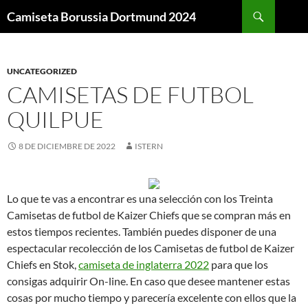
Buscar
Camiseta Borussia Dortmund 2024
SALTAR
AL
CONTENIDO
UNCATEGORIZED
CAMISETAS DE FUTBOL
QUILPUE
8 DE DICIEMBRE DE 2022
ISTERN
Lo que te vas a encontrar es una selección con los Treinta
Camisetas de futbol de Kaizer Chiefs que se compran más en
estos tiempos recientes. También puedes disponer de una
espectacular recolección de los Camisetas de futbol de Kaizer
Chiefs en Stok,
camiseta de inglaterra 2022
para que los
consigas adquirir On-line. En caso que desee mantener estas
cosas por mucho tiempo y parecería excelente con ellos que la