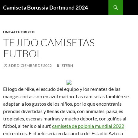
Buscar
Camiseta Borussia Dortmund 2024
SALTAR
AL
CONTENIDO
UNCATEGORIZED
TEJIDO CAMISETAS
FUTBOL
8 DE DICIEMBRE DE 2022
ISTERN
El logo de Nike, el escudo del equipo y los remates de las
mangas cortas son en azul marino. Las camisetas también se
adaptan a los gustos de los niños, por lo que encontrarás
prendas divertidas y llenas de vida, con animales, paisajes
tropicales, escenas marinas y mucho deporte, con guiños al
fútbol, al tenis o al surf,
camiseta de polonia mundial 2022
entre otros. El duelo sería en la cancha del Estadio Azteca