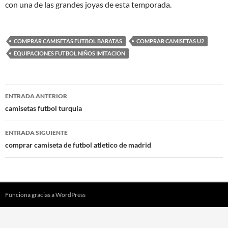
con una de las grandes joyas de esta temporada.
COMPRAR CAMISETAS FUTBOL BARATAS
COMPRAR CAMISETAS U2
EQUIPACIONES FUTBOL NIÑOS IMITACION
Navegación
ENTRADA ANTERIOR
de
camisetas futbol turquia
entradas
ENTRADA SIGUIENTE
comprar camiseta de futbol atletico de madrid
Funciona gracias a WordPress