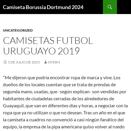
Buscar
Camiseta Borussia Dortmund 2024
SALTAR
AL
CONTENIDO
UNCATEGORIZED
CAMISETAS FUTBOL
URUGUAYO 2019
5 DE JULIO DE 2023
ISTERN
“Me dijeron que podría encontrar ropa de marca y vine. Los
dueños de los locales cuentan que se trata de prendas de
segunda mano, usadas, que -según explican- son vendidas por
habitantes de ciudadelas cerradas de los alrededores de
Guayaquil, que van en diferentes días y horas, a negociar con la
ropa que ya no utilizan o que no desean. Tras un año en el que
la camiseta a cuadros no convenció a casi ningún fanático del
equipo, la empresa de la pipa americana quiso volver al ruedo