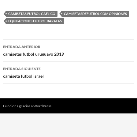
CAMISETAS FUTBOL GAELICO
CAMISETASDEFUTBOL COM OPINIONES
EQUIPACIONES FUTBOL BARATAS
Navegación
ENTRADA ANTERIOR
de
camisetas futbol uruguayo 2019
entradas
ENTRADA SIGUIENTE
camiseta futbol israel
Funciona gracias a WordPress