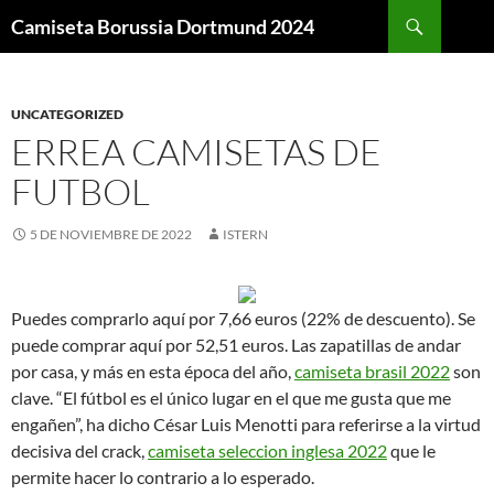
Buscar
Camiseta Borussia Dortmund 2024
SALTAR
AL
CONTENIDO
UNCATEGORIZED
ERREA CAMISETAS DE
FUTBOL
5 DE NOVIEMBRE DE 2022
ISTERN
Puedes comprarlo aquí por 7,66 euros (22% de descuento). Se
puede comprar aquí por 52,51 euros. Las zapatillas de andar
por casa, y más en esta época del año,
camiseta brasil 2022
son
clave. “El fútbol es el único lugar en el que me gusta que me
engañen”, ha dicho César Luis Menotti para referirse a la virtud
decisiva del crack,
camiseta seleccion inglesa 2022
que le
permite hacer lo contrario a lo esperado.