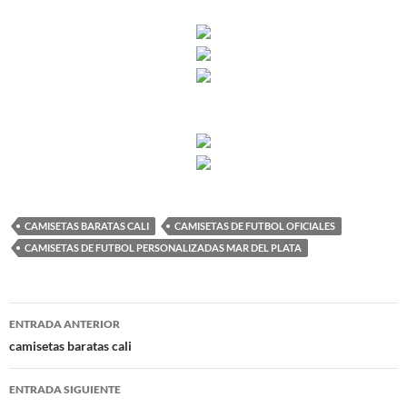
CAMISETAS BARATAS CALI
CAMISETAS DE FUTBOL OFICIALES
CAMISETAS DE FUTBOL PERSONALIZADAS MAR DEL PLATA
Navegación
ENTRADA ANTERIOR
de
camisetas baratas cali
entradas
ENTRADA SIGUIENTE