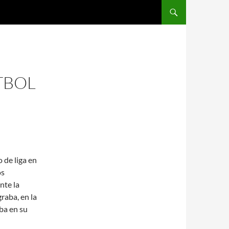
SALTAR AL CONTENIDO
TBOL
 de liga en
os
nte la
raba, en la
aba en su