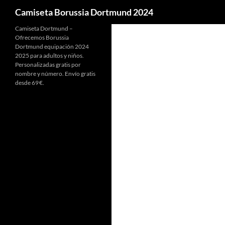
Buscar
Camiseta Borussia Dortmund 2024
Camiseta Dortmund –
Ofrecemos Borussia
Dortmund equipación 2024
2025 para adultos y niños.
Personalizadas gratis por
nombre y número. Envío gratis
desde 69 €.