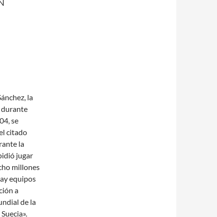
Sánchez, la
o durante
04, se
el citado
rante la
idió jugar
cho millones
hay equipos
ción a
ndial de la
Suecia».