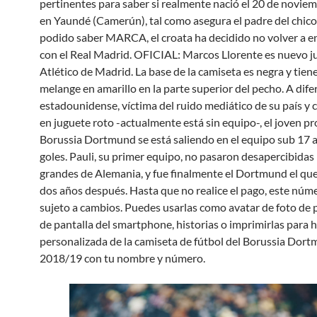
pertinentes para saber si realmente nació el 20 de novie
en Yaundé (Camerún), tal como asegura el padre del chico
podido saber MARCA, el croata ha decidido no volver a e
con el Real Madrid. OFICIAL: Marcos Llorente es nuevo j
Atlético de Madrid. La base de la camiseta es negra y tien
melange en amarillo en la parte superior del pecho. A dife
estadounidense, víctima del ruido mediático de su país y 
en juguete roto -actualmente está sin equipo-, el joven pr
Borussia Dortmund se está saliendo en el equipo sub 17 a
goles. Pauli, su primer equipo, no pasaron desapercibidas 
grandes de Alemania, y fue finalmente el Dortmund el que 
dos años después. Hasta que no realice el pago, este núm
sujeto a cambios. Puedes usarlas como avatar de foto de p
de pantalla del smartphone, historias o imprimirlas para h
personalizada de la camiseta de fútbol del Borussia Dor
2018/19 con tu nombre y número.