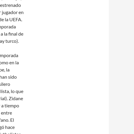
 estrenado
r jugador en
de la UEFA.
emporada
 la final de
y turco).
 temporada
como en la
e, la
 han sido
ilero
ista, lo que
ial). Zidane
r a tiempo
r entre
fano. El
gó hace