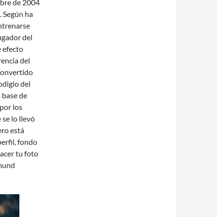
mbre de 2004
. Según ha
ntrenarse
ugador del
e efecto
rencia del
convertido
odigio del
 base de
por los
se lo llevó
ero está
erfil, fondo
acer tu foto
tmund