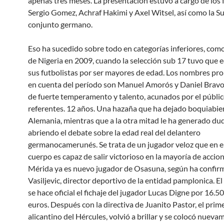
apenas tres meses. La presentación estuvo a cargo de los 
Sergio Gomez, Achraf Hakimi y Axel Witsel, así como la Su
conjunto germano.
Eso ha sucedido sobre todo en categorías inferiores, como
de Nigeria en 2009, cuando la selección sub 17 tuvo que e
sus futbolistas por ser mayores de edad. Los nombres pro
en cuenta del período son Manuel Amorós y Daniel Brav
de fuerte temperamento y talento, acunados por el públi
referentes. 12 años. Una hazaña que ha dejado boquiabie
Alemania, mientras que a la otra mitad le ha generado du
abriendo el debate sobre la edad real del delantero
germanocamerunés. Se trata de un jugador veloz que en e
cuerpo es capaz de salir victorioso en la mayoría de accio
Mérida ya es nuevo jugador de Osasuna, según ha confir
Vasiljevic, director deportivo de la entidad pamplonica. El 
se hace oficial el fichaje del jugador Lucas Digne por 16.5
euros. Después con la directiva de Juanito Pastor, el prim
alicantino del Hércules, volvió a brillar y se colocó nueva