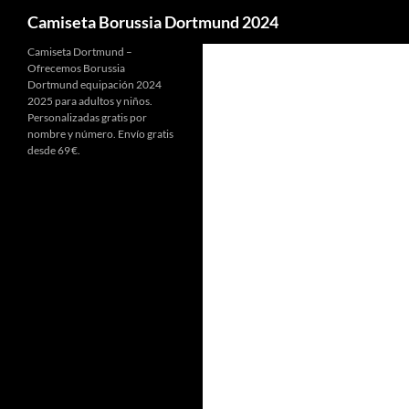
Buscar
Camiseta Borussia Dortmund 2024
Camiseta Dortmund –
Ofrecemos Borussia
Dortmund equipación 2024
2025 para adultos y niños.
Personalizadas gratis por
nombre y número. Envío gratis
desde 69 €.