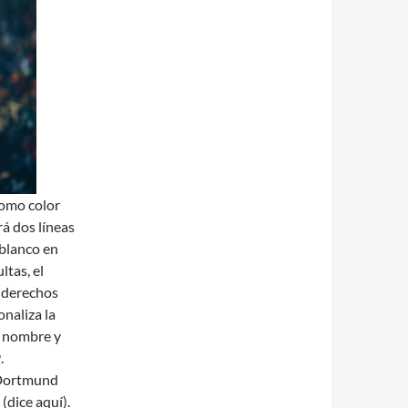
como color
rá dos líneas
 blanco en
ltas, el
s derechos
onaliza la
u nombre y
.
l Dortmund
(dice aquí).