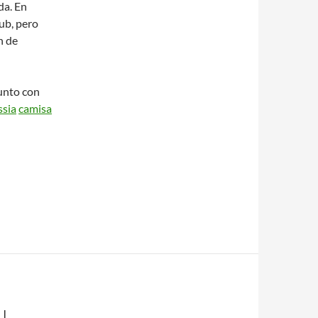
da. En
ub, pero
n de
junto con
ssia
camisa
N