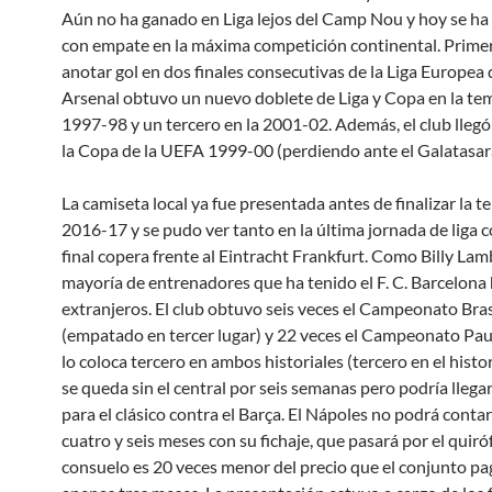
Aún no ha ganado en Liga lejos del Camp Nou y hoy se ha
con empate en la máxima competición continental. Prime
anotar gol en dos finales consecutivas de la Liga Europea 
Arsenal obtuvo un nuevo doblete de Liga y Copa en la t
1997-98 y un tercero en la 2001-02. Además, el club llegó a
la Copa de la UEFA 1999-00 (perdiendo ante el Galatasara
La camiseta local ya fue presentada antes de finalizar la
2016-17 y se pudo ver tanto en la última jornada de liga 
final copera frente al Eintracht Frankfurt. Como Billy Lamb
mayoría de entrenadores que ha tenido el F. C. Barcelona
extranjeros. El club obtuvo seis veces el Campeonato Bras
(empatado en tercer lugar) y 22 veces el Campeonato Paul
lo coloca tercero en ambos historiales (tercero en el histor
se queda sin el central por seis semanas pero podría llega
para el clásico contra el Barça. El Nápoles no podrá conta
cuatro y seis meses con su fichaje, que pasará por el quiró
consuelo es 20 veces menor del precio que el conjunto pa