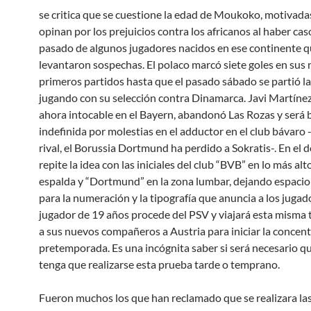
se critica que se cuestione la edad de Moukoko, motivada
opinan por los prejuicios contra los africanos al haber cas
pasado de algunos jugadores nacidos en ese continente 
levantaron sospechas. El polaco marcó siete goles en sus
primeros partidos hasta que el pasado sábado se partió la 
jugando con su selección contra Dinamarca. Javi Martínez
ahora intocable en el Bayern, abandonó Las Rozas y será 
indefinida por molestias en el adductor en el club bávaro 
rival, el Borussia Dortmund ha perdido a Sokratis-. En el 
repite la idea con las iniciales del club “BVB” en lo más alt
espalda y “Dortmund” en la zona lumbar, dejando espacio 
para la numeración y la tipografía que anuncia a los jugado
jugador de 19 años procede del PSV y viajará esta misma 
a sus nuevos compañeros a Austria para iniciar la concen
pretemporada. Es una incógnita saber si será necesario
tenga que realizarse esta prueba tarde o temprano.
Fueron muchos los que han reclamado que se realizara la