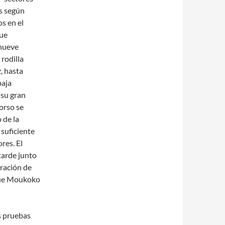
s según
os en el
que
 nueve
rodilla
, hasta
baja
-su gran
dorso se
o de la
suficiente
res. El
tarde junto
tración de
 que Moukoko
s pruebas