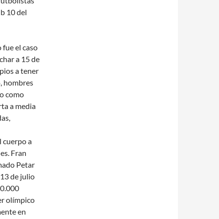
futbolistas
b 10 del
 fue el caso
char a 15 de
pios a tener
o, hombres
co como
rta a media
das,
l cuerpo a
nes. Fran
mado Petar
13 de julio
00.000
er olímpico
mente en