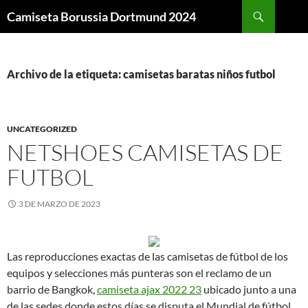
Buscar
Camiseta Borussia Dortmund 2024
SALTAR
AL
CONTENIDO
Archivo de la etiqueta: camisetas baratas niños futbol
UNCATEGORIZED
NETSHOES CAMISETAS DE
FUTBOL
3 DE MARZO DE 2023
Las reproducciones exactas de las camisetas de fútbol de los
equipos y selecciones más punteras son el reclamo de un
barrio de Bangkok,
camiseta ajax 2022 23
ubicado junto a una
de las sedes donde estos días se disputa el Mundial de fútbol