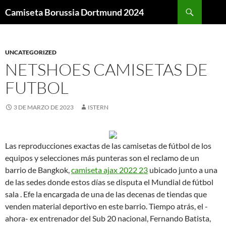
Buscar
Camiseta Borussia Dortmund 2024
SALTAR
AL
CONTENIDO
UNCATEGORIZED
NETSHOES CAMISETAS DE
FUTBOL
3 DE MARZO DE 2023
ISTERN
Las reproducciones exactas de las camisetas de fútbol de los
equipos y selecciones más punteras son el reclamo de un
barrio de Bangkok,
camiseta ajax 2022 23
ubicado junto a una
de las sedes donde estos días se disputa el Mundial de fútbol
sala . Efe la encargada de una de las decenas de tiendas que
venden material deportivo en este barrio. Tiempo atrás, el -
ahora- ex entrenador del Sub 20 nacional, Fernando Batista,