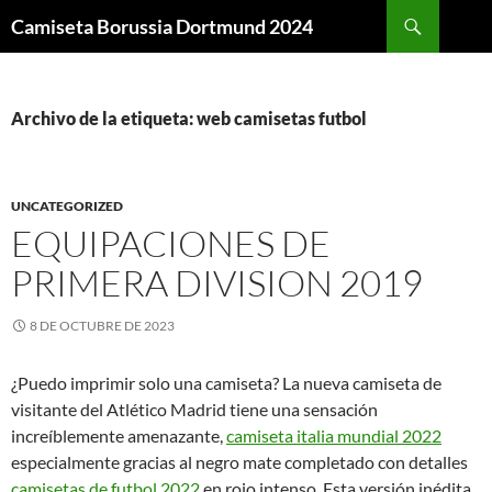
Buscar
Camiseta Borussia Dortmund 2024
SALTAR
AL
CONTENIDO
Archivo de la etiqueta: web camisetas futbol
UNCATEGORIZED
EQUIPACIONES DE
PRIMERA DIVISION 2019
8 DE OCTUBRE DE 2023
¿Puedo imprimir solo una camiseta? La nueva camiseta de
visitante del Atlético Madrid tiene una sensación
increíblemente amenazante,
camiseta italia mundial 2022
especialmente gracias al negro mate completado con detalles
camisetas de futbol 2022
en rojo intenso. Esta versión inédita