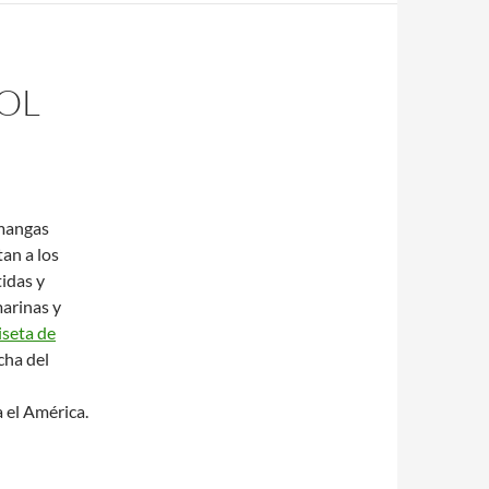
OL
 mangas
an a los
tidas y
marinas y
seta de
cha del
a el América.