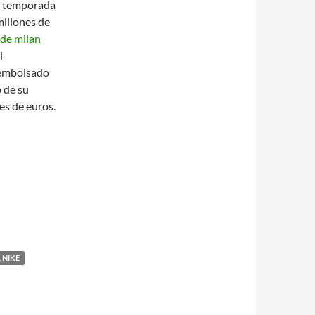
la temporada
millones de
 de milan
l
sembolsado
o de su
es de euros.
 NIKE