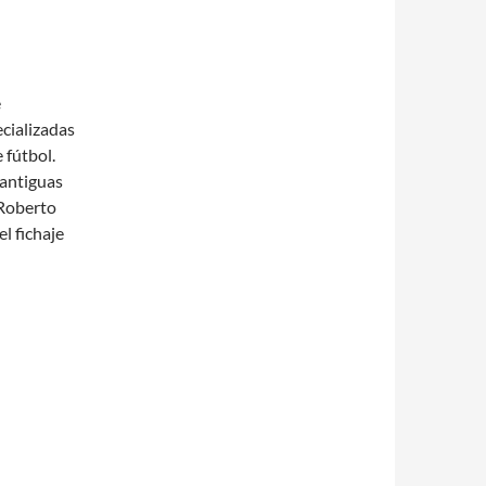
e
ecializadas
 fútbol.
 antiguas
 Roberto
el fichaje