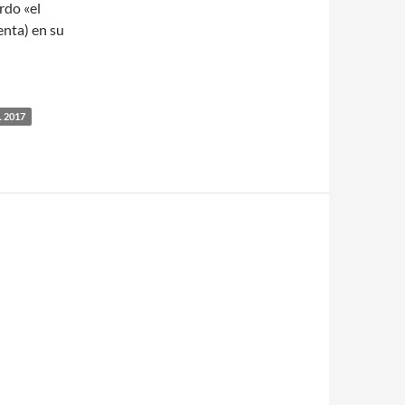
rdo «el
nta) en su
 2017