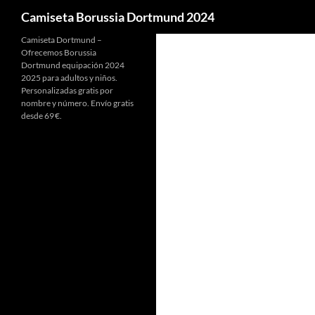
Buscar
Camiseta Borussia Dortmund 2024
Camiseta Dortmund –
Ofrecemos Borussia
Dortmund equipación 2024
2025 para adultos y niños.
Personalizadas gratis por
nombre y número. Envío gratis
desde 69 €.