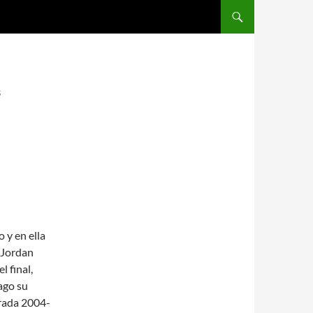
SALTAR AL CONTENIDO
s
 y en ella
, Jordan
l final,
ago su
orada 2004-